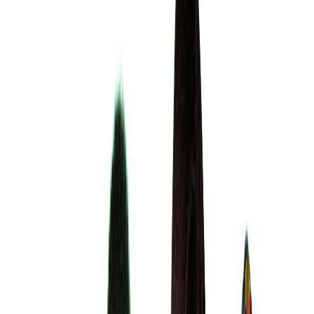
Buang
İçerik Üreticisi