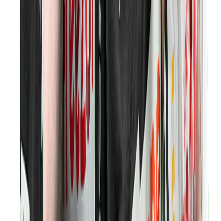
PiouPiou
İçerik Üreticisi