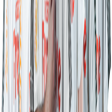
Yigox
Oyuncu