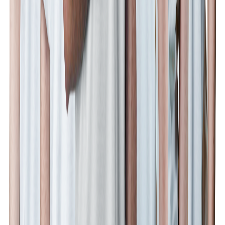
Şirket
Hakkımızda
İletişim
Takımlar
Brawl Stars
Counter-Strike 2
PUBG Mobile
Rocket League
Talent
VALORANT
Kaynaklar
Partnerler
Mağaza