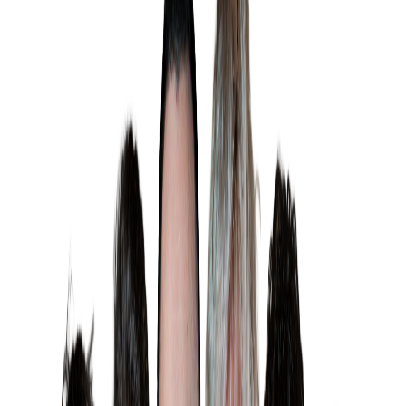
mepeezy
Oyuncu